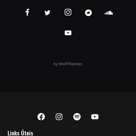
by
WolfThemes
Links Úteis