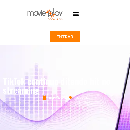
ENTRAR
TikTok continua ditando hit no
streaming
maio 8, 2026
Notícias