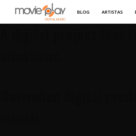
BLOG
ARTISTAS
A digital project that
situations.
Unrivalled digital pro
visuals.