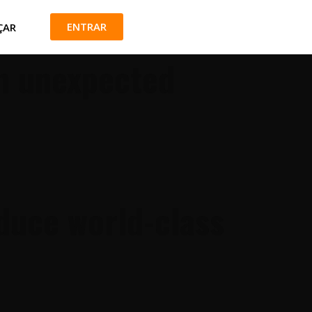
ENTRAR
ÇAR
in unexpected
oduce world-class