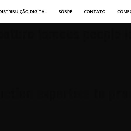
DISTRIBUIÇÃO DIGITAL
SOBRE
CONTATO
COME
 feature famous people 
duction expertise to pr